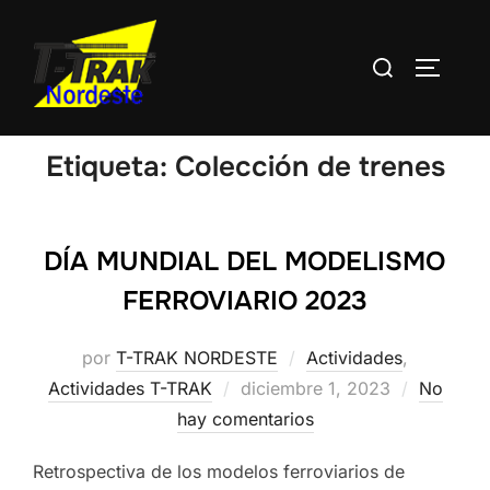
Saltar
al
Buscar:
ALTERN
contenido
Etiqueta:
Colección de trenes
DÍA MUNDIAL DEL MODELISMO
FERROVIARIO 2023
por
T-TRAK NORDESTE
Actividades
,
Publicado
Actividades T-TRAK
diciembre 1, 2023
No
el
hay comentarios
Retrospectiva de los modelos ferroviarios de