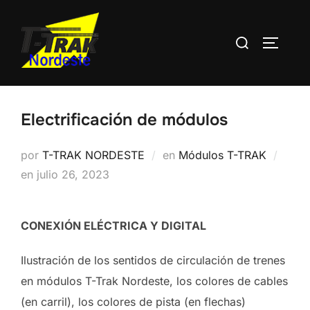
Saltar
al
Buscar:
ALTERN
contenido
Electrificación de módulos
por
T-TRAK NORDESTE
en
Módulos T-TRAK
Publicado
en
julio 26, 2023
el
CONEXIÓN ELÉCTRICA Y DIGITAL
Ilustración de los sentidos de circulación de trenes
en módulos T-Trak Nordeste, los colores de cables
(en carril), los colores de pista (en flechas)